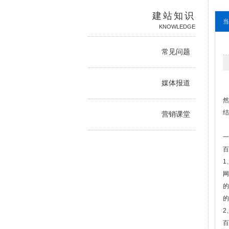
建站知识
当
KNOWLEDGE
常见问题
媒体报道
然
结
营销课堂
一
百
1
网
的
的
2
百