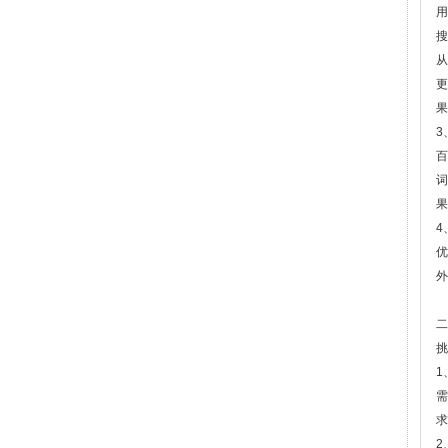
用
搜
从
更
果
3
百
词
果
4
优
外
二
挑
1
需
求
2